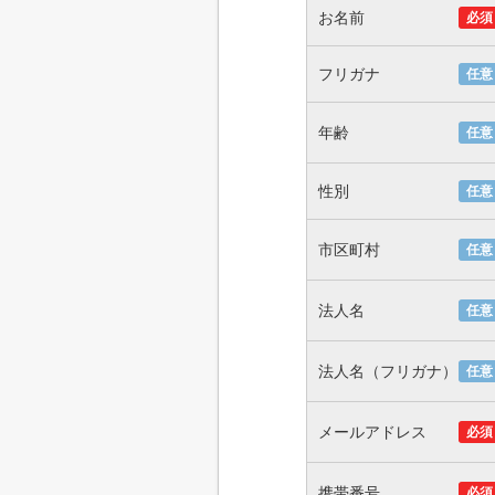
お名前
必須
フリガナ
任意
年齢
任意
性別
任意
市区町村
任意
法人名
任意
法人名（フリガナ）
任意
メールアドレス
必須
携帯番号
必須