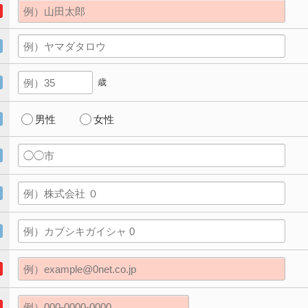
歳
男性
女性