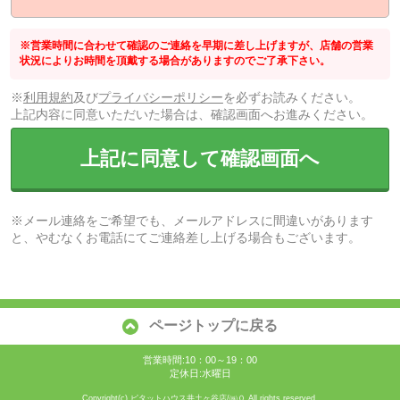
※営業時間に合わせて確認のご連絡を早期に差し上げますが、店舗の営業
状況によりお時間を頂戴する場合がありますのでご了承下さい。
※
利用規約
及び
プライバシーポリシー
を必ずお読みください。
上記内容に同意いただいた場合は、確認画面へお進みください。
上記に同意して確認画面へ
※メール連絡をご希望でも、メールアドレスに間違いがあります
と、やむなくお電話にてご連絡差し上げる場合もございます。
ページトップに戻る
営業時間:10：00～19：00
定休日:水曜日
Copyright(c) ピタットハウス井土ヶ谷店/㈱０ All rights reserved.