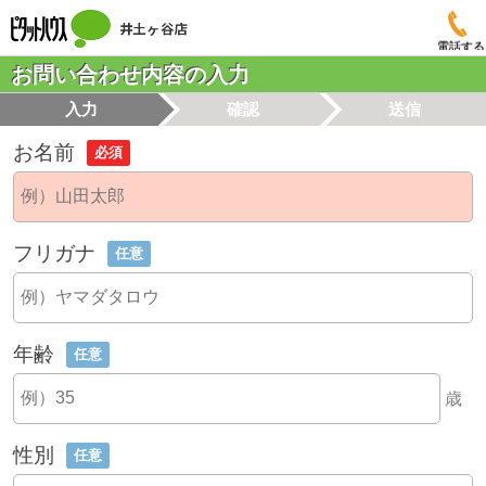
電話する
お問い合わせ内容の入力
入力
確認
送信
お名前
必須
フリガナ
任意
年齢
任意
歳
性別
任意