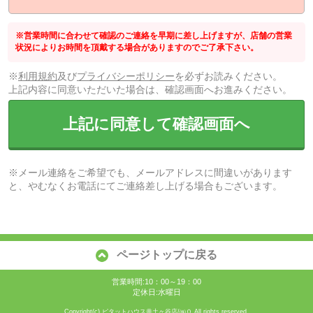
※営業時間に合わせて確認のご連絡を早期に差し上げますが、店舗の営業
状況によりお時間を頂戴する場合がありますのでご了承下さい。
※
利用規約
及び
プライバシーポリシー
を必ずお読みください。
上記内容に同意いただいた場合は、確認画面へお進みください。
上記に同意して確認画面へ
※メール連絡をご希望でも、メールアドレスに間違いがあります
と、やむなくお電話にてご連絡差し上げる場合もございます。
ページトップに戻る
営業時間:10：00～19：00
定休日:水曜日
Copyright(c) ピタットハウス井土ヶ谷店/㈱０ All rights reserved.