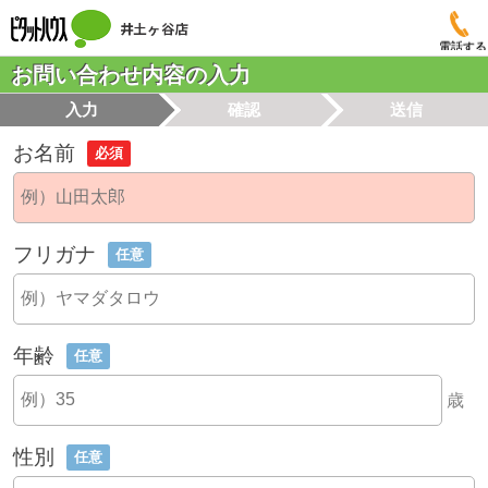
電話する
お問い合わせ内容の入力
入力
確認
送信
お名前
必須
フリガナ
任意
年齢
任意
歳
性別
任意