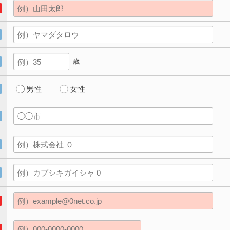
歳
男性
女性