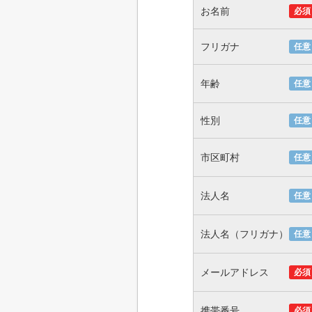
お名前
必須
フリガナ
任意
年齢
任意
性別
任意
市区町村
任意
法人名
任意
法人名（フリガナ）
任意
メールアドレス
必須
携帯番号
必須