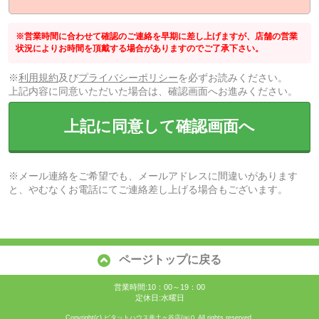
※営業時間に合わせて確認のご連絡を早期に差し上げますが、店舗の営業
状況によりお時間を頂戴する場合がありますのでご了承下さい。
※
利用規約
及び
プライバシーポリシー
を必ずお読みください。
上記内容に同意いただいた場合は、確認画面へお進みください。
上記に同意して確認画面へ
※メール連絡をご希望でも、メールアドレスに間違いがあります
と、やむなくお電話にてご連絡差し上げる場合もございます。
ページトップに戻る
営業時間:10：00～19：00
定休日:水曜日
Copyright(c) ピタットハウス井土ヶ谷店/㈱０ All rights reserved.