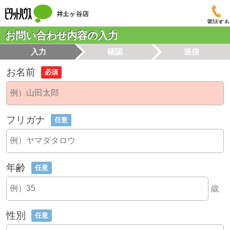
電話する
お問い合わせ内容の入力
入力
確認
送信
お名前
必須
フリガナ
任意
年齢
任意
歳
性別
任意