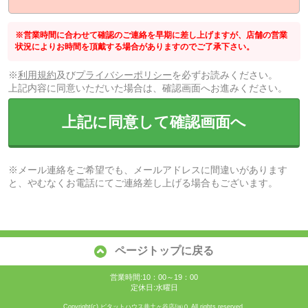
※営業時間に合わせて確認のご連絡を早期に差し上げますが、店舗の営業
状況によりお時間を頂戴する場合がありますのでご了承下さい。
※
利用規約
及び
プライバシーポリシー
を必ずお読みください。
上記内容に同意いただいた場合は、確認画面へお進みください。
上記に同意して確認画面へ
※メール連絡をご希望でも、メールアドレスに間違いがあります
と、やむなくお電話にてご連絡差し上げる場合もございます。
ページトップに戻る
営業時間:10：00～19：00
定休日:水曜日
Copyright(c) ピタットハウス井土ヶ谷店/㈱０ All rights reserved.