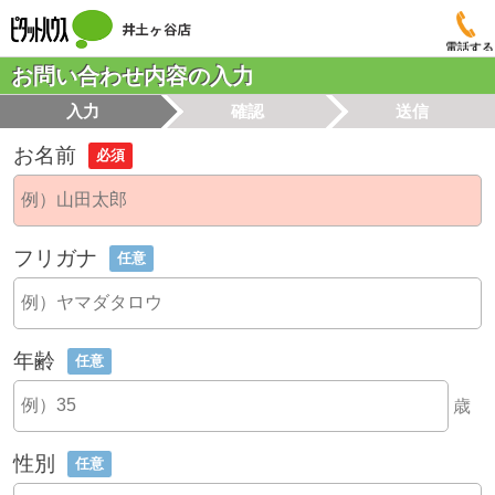
電話する
お問い合わせ内容の入力
入力
確認
送信
お名前
必須
フリガナ
任意
年齢
任意
歳
性別
任意