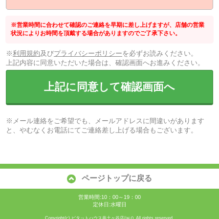
※営業時間に合わせて確認のご連絡を早期に差し上げますが、店舗の営業
状況によりお時間を頂戴する場合がありますのでご了承下さい。
※
利用規約
及び
プライバシーポリシー
を必ずお読みください。
上記内容に同意いただいた場合は、確認画面へお進みください。
上記に同意して確認画面へ
※メール連絡をご希望でも、メールアドレスに間違いがあります
と、やむなくお電話にてご連絡差し上げる場合もございます。
ページトップに戻る
営業時間:10：00～19：00
定休日:水曜日
Copyright(c) ピタットハウス井土ヶ谷店/㈱０ All rights reserved.