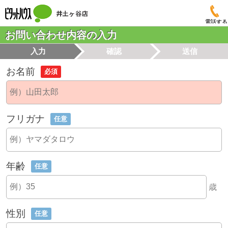
電話する
お問い合わせ内容の入力
入力
確認
送信
お名前
必須
フリガナ
任意
年齢
任意
歳
性別
任意