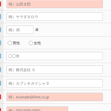
歳
男性
女性