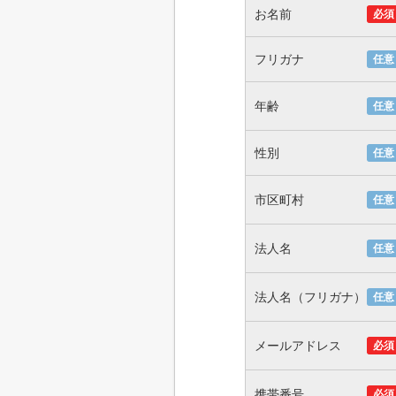
お名前
必須
フリガナ
任意
年齢
任意
性別
任意
市区町村
任意
法人名
任意
法人名（フリガナ）
任意
メールアドレス
必須
携帯番号
必須