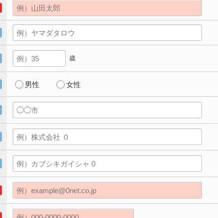
歳
男性
女性