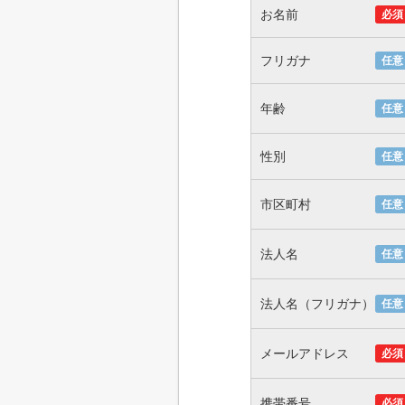
お名前
必須
フリガナ
任意
年齢
任意
性別
任意
市区町村
任意
法人名
任意
法人名（フリガナ）
任意
メールアドレス
必須
携帯番号
必須