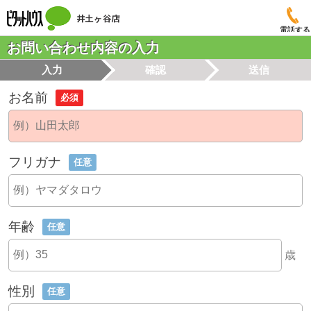
電話する
お問い合わせ内容の入力
入力
確認
送信
お名前
必須
フリガナ
任意
年齢
任意
歳
性別
任意