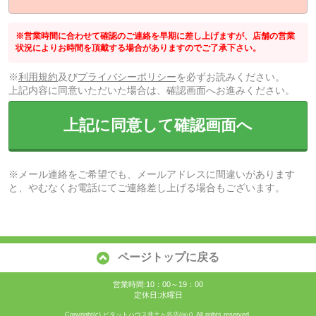
※営業時間に合わせて確認のご連絡を早期に差し上げますが、店舗の営業
状況によりお時間を頂戴する場合がありますのでご了承下さい。
※
利用規約
及び
プライバシーポリシー
を必ずお読みください。
上記内容に同意いただいた場合は、確認画面へお進みください。
上記に同意して確認画面へ
※メール連絡をご希望でも、メールアドレスに間違いがあります
と、やむなくお電話にてご連絡差し上げる場合もございます。
ページトップに戻る
営業時間:10：00～19：00
定休日:水曜日
Copyright(c) ピタットハウス井土ヶ谷店/㈱０ All rights reserved.