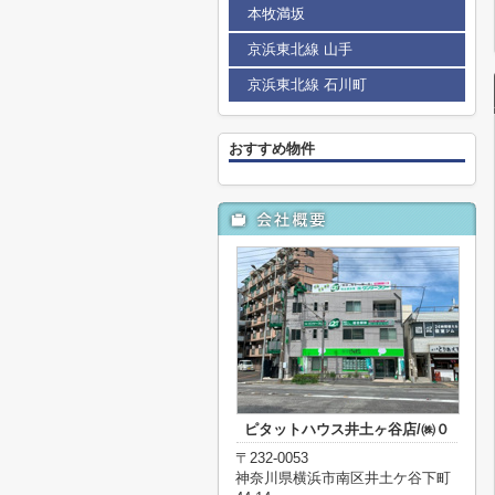
本牧満坂
京浜東北線 山手
京浜東北線 石川町
おすすめ物件
ピタットハウス井土ヶ谷店/㈱０
〒232-0053
神奈川県横浜市南区井土ケ谷下町