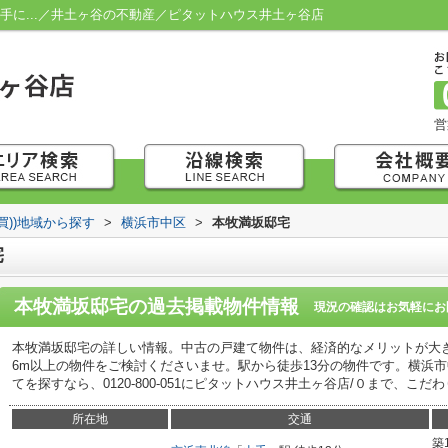
手に...／井土ヶ谷の不動産／ピタットハウス井土ヶ谷店
営
買))地域から探す
>
横浜市中区
>
本牧満坂邸宅
宅
本牧満坂邸宅
の過去掲載物件情報
現況の確認はお気軽にお
本牧満坂邸宅の詳しい情報。中古の戸建て物件は、経済的なメリットが大
6m以上の物件をご検討くださいませ。駅から徒歩13分の物件です。横浜
てを探すなら、0120-800-051にピタットハウス井土ヶ谷店/０まで、こ
所在地
交通
築