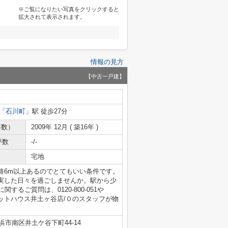
※ご覧になりたい写真をクリックすると
拡大されて表示されます。
情報の見方
【中古一戸建】
「
石川町
」駅 徒歩27分
年数）
2009年 12月 ( 築16年 )
坪数
-/-
宅地
路6m以上あるのでとてもいい条件です。
実した日々を過ごしませんか。駅から少
るご質問は、0120-800-051や
。ピタットハウス井土ヶ谷店/０のスタッフが物
浜市南区井土ケ谷下町44-14