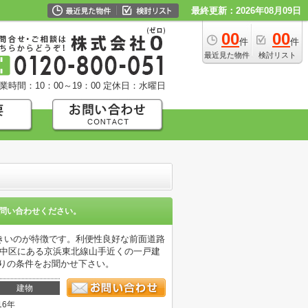
最終更新：2026年08月09日
00
00
件
件
最近見た物件
検討リスト
業時間：10：00～19：00
定休日：水曜日
問い合わせください。
きいのが特徴です。利便性良好な前面道路
市中区にある京浜東北線山手近くの一戸建
だわりの条件をお聞かせ下さい。
建物
16年