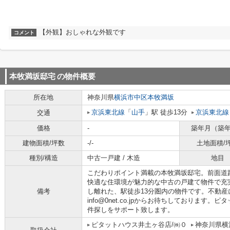
【外観】おしゃれな外観です
コメント
本牧満坂邸宅
の物件概要
所在地
神奈川県
横浜市中区
本牧満坂
京浜東北線
「
山手
」駅 徒歩13分
京浜東北線
交通
価格
-
築年月（築
建物面積/坪数
-/-
土地面積/
種別/構造
中古一戸建 / 木造
地目
こだわりポイント満載の本牧満坂邸宅。前面道
快適な住環境が魅力的な中古の戸建て物件で充
備考
し離れた、駅徒歩13分圏内の物件です。不動産に関す
info@0net.co.jpからお待ちしております
件探しをサポート致します。
ピタットハウス井土ヶ谷店/㈱０
神奈川県横