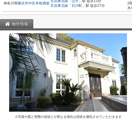
京浜東北線
「
山手
」駅 徒歩13分
神奈川県
横浜市中区
本牧満坂
2
京浜東北線
「
石川町
」駅 徒歩27分
木
物件情報
※写真や図と実際の現状とが異なる場合は現状を優先させていただきます