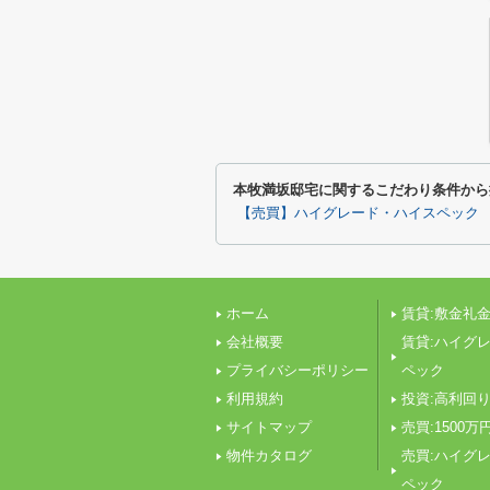
本牧満坂邸宅に関するこだわり条件から
【売買】ハイグレード・ハイスペック
ホーム
賃貸:敷金礼金
会社概要
賃貸:ハイグ
プライバシーポリシー
ペック
利用規約
投資:高利回
サイトマップ
売買:1500万
物件カタログ
売買:ハイグ
ペック