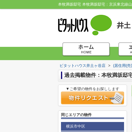
本牧満坂邸宅 本牧満坂邸宅：京浜東北線山
ピタットハウス井土ヶ谷店
>
(居住用(売
過去掲載物件：本牧満坂邸
▼ご希望の物件をお探しします
同じエリアの物件
横浜市中区