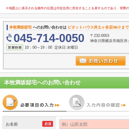
※地図上に表示される物件の位置は付近住所に所在することを表すものであり、実際
本牧満坂邸宅
へのお問い合わせは
ピタットハウス井土ヶ谷店/㈱０まで
045-714-0050
〒232-0053
神奈川県横浜市南区井土
10：00～19：00 定休日:水曜日
本牧満坂邸宅
へのお問い合わせ
お名前
必須