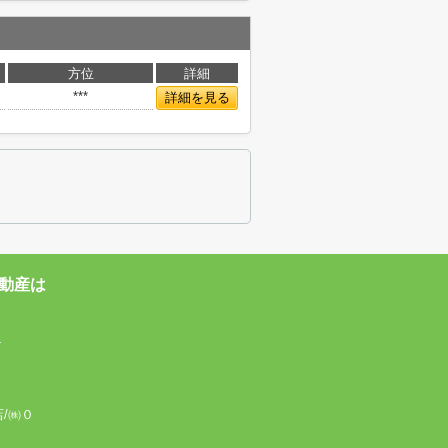
方位
詳細
***
詳細を見る
動産は
4
店/㈱０