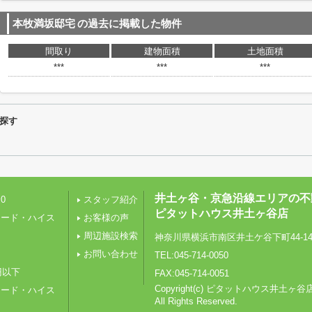
本牧満坂邸宅
の過去に掲載した物件
間取り
建物面積
土地面積
***
***
***
探す
井土ヶ谷・京急沿線エリアの不
0
スタッフ紹介
ピタットハウス井土ヶ谷店
レード・ハイス
お客様の声
周辺施設検索
神奈川県横浜市南区井土ケ谷下町44-1
り
お問い合わせ
TEL:045-714-0050
円以下
FAX:045-714-0051
Copyright(c) ピタットハウス井土ヶ谷
レード・ハイス
All Rights Reserved.