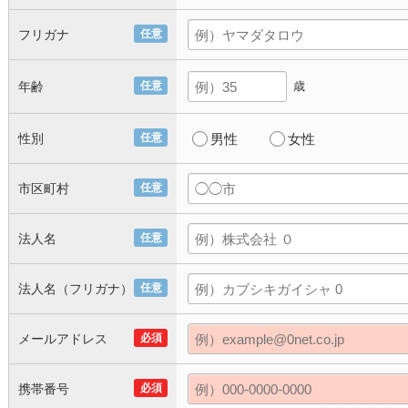
フリガナ
任意
年齢
任意
歳
性別
任意
男性
女性
市区町村
任意
法人名
任意
法人名（フリガナ）
任意
メールアドレス
必須
携帯番号
必須