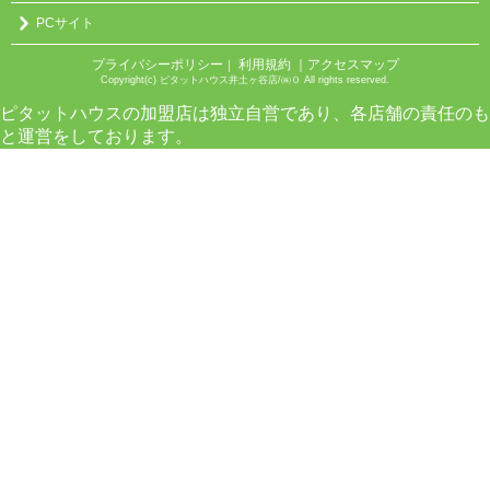
PCサイト
プライバシーポリシー
利用規約
｜アクセスマップ
｜
Copyright(c) ピタットハウス井土ヶ谷店/㈱０ All rights reserved.
ピタットハウスの加盟店は独立自営であり、各店舗の責任のも
と運営をしております。