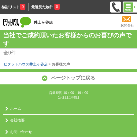
0
0
検討リスト
最近見た物件
お問合せ
当社でご成約頂いたお客様からのお喜びの声で
す
全
0
件
ピタットハウス井土ヶ谷店
>
お客様の声
ページトップに戻る
営業時間:10：00～19：00
定休日:水曜日
ホーム
会社概要
お問い合わせ