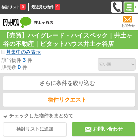
0
0
検討リスト
最近見た物件
お問合せ
【売買】ハイグレード・ハイスペック｜井土ヶ
谷の不動産｜ピタットハウス井土ヶ谷店
募集中のみ表示
3
該当物件
件
0
販売数
件
さらに条件を絞り込む
物件リクエスト
チェックした物件をまとめて
検討リストに追加
お問い合わせ