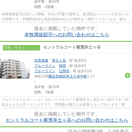
築年数：築16年
階数：2階建
本牧満坂邸宅の詳しい情報。中古の戸建て物件は、経済的なメリットが大きいの
が特徴です。利便性良好な前面道路6m以上の物件をご検討くださいませ。駅から
徒歩13分の物件です。横浜市...
過去に掲載していた物件です。
本牧満坂邸宅へのお問い合わせはこちら
セントラルコート横濱井土ヶ谷
売買｜中古マンション
京急本線
「
井土ヶ谷
」駅 徒歩6分
ブルーライン
「
蒔田
」駅 徒歩8分
ブルーライン
「
弘明寺
」駅 徒歩13分
神奈川県
横浜市南区
井土ケ谷中町
1-17
-
築年数：築25年
階数：7階建
フルリフォームマンション【セントラルコート横濱井土ヶ谷】のご紹介です！内
装はもちろん広々としたテラス、専用庭が魅力なお部屋となっております！駅ま
で平坦で通勤、通学、お買い...
過去に掲載していた物件です。
セントラルコート横濱井土ヶ谷へのお問い合わせはこちら
該当公開件数
3
件
1-3
件表示