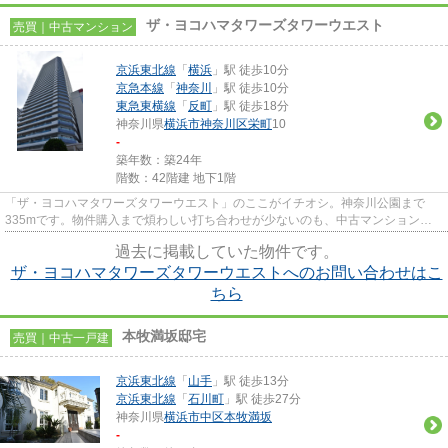
ザ・ヨコハマタワーズタワーウエスト
売買｜中古マンション
京浜東北線
「
横浜
」駅 徒歩10分
京急本線
「
神奈川
」駅 徒歩10分
東急東横線
「
反町
」駅 徒歩18分
神奈川県
横浜市神奈川区
栄町
10
-
築年数：築24年
階数：42階建 地下1階
「ザ・ヨコハマタワーズタワーウエスト」のここがイチオシ。神奈川公園まで
335mです。物件購入まで煩わしい打ち合わせが少ないのも、中古マンションの
利点です。駅から物件まで徒歩10...
過去に掲載していた物件です。
ザ・ヨコハマタワーズタワーウエストへのお問い合わせはこ
ちら
本牧満坂邸宅
売買｜中古一戸建
京浜東北線
「
山手
」駅 徒歩13分
京浜東北線
「
石川町
」駅 徒歩27分
神奈川県
横浜市中区
本牧満坂
-