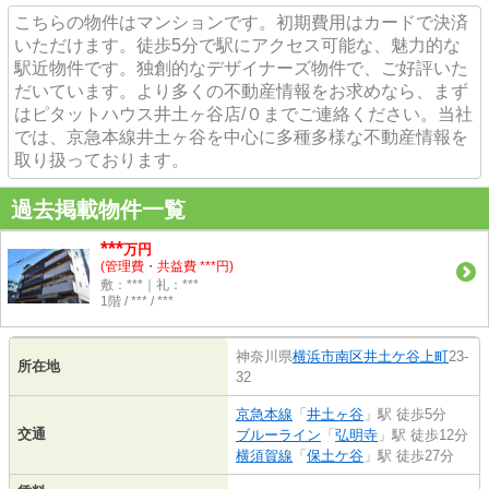
こちらの物件はマンションです。初期費用はカードで決済
いただけます。徒歩5分で駅にアクセス可能な、魅力的な
駅近物件です。独創的なデザイナーズ物件で、ご好評いた
だいています。より多くの不動産情報をお求めなら、まず
はピタットハウス井土ヶ谷店/０までご連絡ください。当社
では、京急本線井土ヶ谷を中心に多種多様な不動産情報を
取り扱っております。
過去掲載物件一覧
***
万円
(管理費・共益費 ***円)
敷：***｜礼：***
1階 / *** / ***
神奈川県
横浜市南区
井土ケ谷上町
23-
所在地
32
京急本線
「
井土ヶ谷
」駅 徒歩5分
交通
ブルーライン
「
弘明寺
」駅 徒歩12分
横須賀線
「
保土ケ谷
」駅 徒歩27分