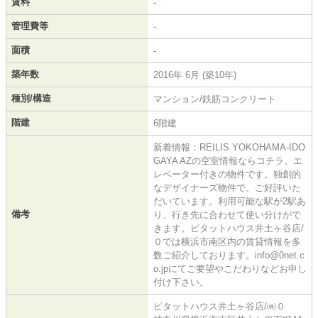
賃料
-
管理費等
-
面積
-
築年数
2016年 6月 (築10年)
種別/構造
マンション/鉄筋コンクリート
階建
6階建
新着情報：REILIS YOKOHAMA-IDO
GAYA AZの空室情報ならコチラ。エ
レベーター付きの物件です。独創的
なデザイナーズ物件で、ご好評いた
だいています。利用可能な駅が2駅あ
備考
り、行き先に合わせて使い分けがで
きます。ピタットハウス井土ヶ谷店/
０では横浜市南区内の賃貸情報を多
数ご紹介しております。info@0net.c
o.jpにてご要望やこだわりなどお申し
付け下さい。
ピタットハウス井土ヶ谷店/㈱０