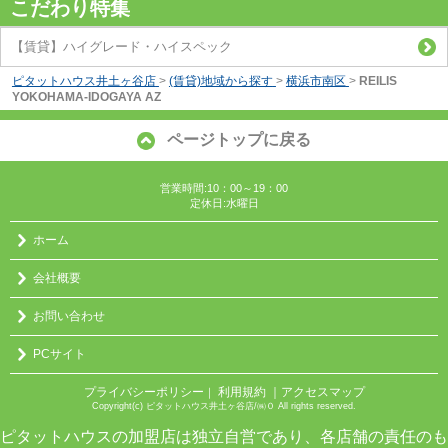
こだわり特集
【賃貸】ハイグレード・ハイスペック
ピタットハウス井土ヶ谷店
>
(賃貸)地域から探す
>
横浜市南区
>
REILIS
YOKOHAMA-IDOGAYA AZ
ページトップに戻る
営業時間:10：00～19：00
定休日:水曜日
ホーム
会社概要
お問い合わせ
PCサイト
プライバシーポリシー
利用規約
｜アクセスマップ
｜
Copyright(c) ピタットハウス井土ヶ谷店/㈱０ All rights reserved.
ピタットハウスの加盟店は独立自営であり、各店舗の責任のも