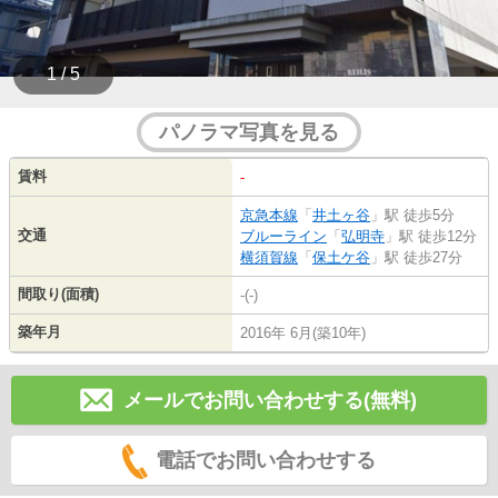
1 / 5
パノラマ写真を見る
賃料
-
京急本線
「
井土ヶ谷
」駅 徒歩5分
交通
ブルーライン
「
弘明寺
」駅 徒歩12分
横須賀線
「
保土ケ谷
」駅 徒歩27分
間取り(面積)
-(-)
築年月
2016年 6月(築10年)
メールでお問い合わせする(無料)
電話でお問い合わせする