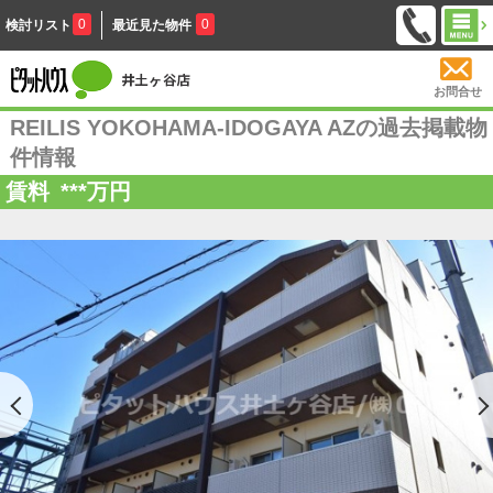
0
0
検討リスト
最近見た物件
お問合せ
REILIS YOKOHAMA-IDOGAYA AZの過去掲載物
件情報
賃料
***
万円