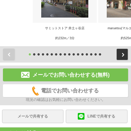
サミットストア 井土ヶ谷店
maruetsu(マ
約232m／3分
約525
前
メールでお問い合わせする(無料)
電話でお問い合わせする
現況の確認はお気軽にお問い合わせください。
メールで共有する
LINEで共有する