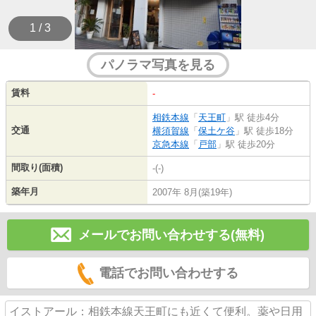
1 / 3
パノラマ写真を見る
賃料
-
相鉄本線
「
天王町
」駅 徒歩4分
交通
横須賀線
「
保土ケ谷
」駅 徒歩18分
京急本線
「
戸部
」駅 徒歩20分
間取り(面積)
-(-)
築年月
2007年 8月(築19年)
メールでお問い合わせする(無料)
電話でお問い合わせする
イストアール：相鉄本線天王町にも近くて便利。薬や日用