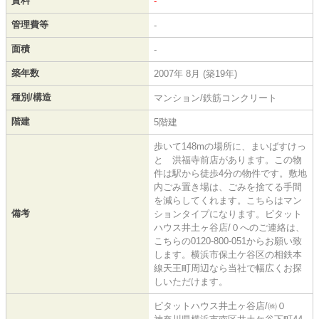
賃料
-
管理費等
-
面積
-
築年数
2007年 8月 (築19年)
種別/構造
マンション/鉄筋コンクリート
階建
5階建
歩いて148mの場所に、まいばすけっ
と 洪福寺前店があります。この物
件は駅から徒歩4分の物件です。敷地
内ごみ置き場は、ごみを捨てる手間
を減らしてくれます。こちらはマン
備考
ションタイプになります。ピタット
ハウス井土ヶ谷店/０へのご連絡は、
こちらの0120-800-051からお願い致
します。横浜市保土ケ谷区の相鉄本
線天王町周辺なら当社で幅広くお探
しいただけます。
ピタットハウス井土ヶ谷店/㈱０