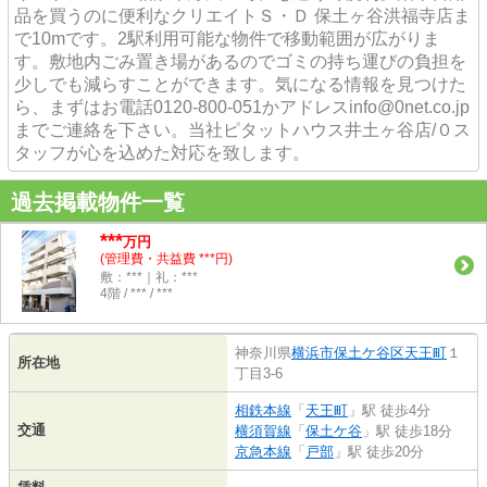
品を買うのに便利なクリエイトＳ・Ｄ 保土ヶ谷洪福寺店ま
で10mです。2駅利用可能な物件で移動範囲が広がりま
す。敷地内ごみ置き場があるのでゴミの持ち運びの負担を
少しでも減らすことができます。気になる情報を見つけた
ら、まずはお電話0120-800-051かアドレスinfo@0net.co.jp
までご連絡を下さい。当社ピタットハウス井土ヶ谷店/０ス
タッフが心を込めた対応を致します。
過去掲載物件一覧
***
万円
(管理費・共益費 ***円)
敷：***｜礼：***
4階 / *** / ***
神奈川県
横浜市保土ケ谷区
天王町
１
所在地
丁目3-6
相鉄本線
「
天王町
」駅 徒歩4分
交通
横須賀線
「
保土ケ谷
」駅 徒歩18分
京急本線
「
戸部
」駅 徒歩20分