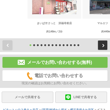
まいばすけっと 洪福寺前店
マルエツ
約148m／2分
約449
前
メールでお問い合わせする(無料)
電話でお問い合わせする
現況の確認はお気軽にお問い合わせください。
メールで共有する
LINEで共有する
ピタットハウス井土ヶ谷店
>
(賃貸)地域から探す
>
横浜市保土ケ谷区
>
イスト