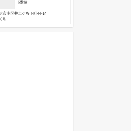
6階建
浜市南区井土ケ谷下町44-14
46号