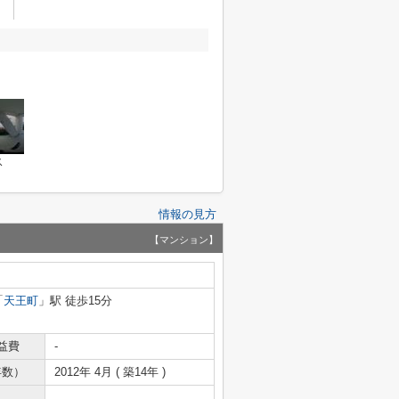
ス
情報の見方
【マンション】
「
天王町
」駅 徒歩15分
益費
-
年数）
2012年 4月 ( 築14年 )