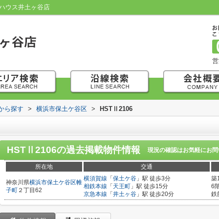
トハウス井土ヶ谷店
営
域から探す
>
横浜市保土ケ谷区
>
HSTⅡ2106
HSTⅡ2106
の過去掲載物件情報
現況の確認はお気軽にお問
所在地
交通
横須賀線
「
保土ケ谷
」駅 徒歩3分
築
神奈川県
横浜市保土ケ谷区
帷
相鉄本線
「
天王町
」駅 徒歩15分
6
子町
２丁目62
京急本線
「
井土ヶ谷
」駅 徒歩20分
鉄