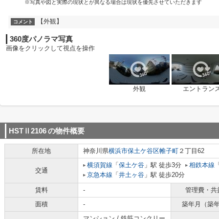
※写真や図と実際の現状とが異なる場合は現状を優先させていただきます
【外観】
コメント
360度パノラマ写真
画像をクリックして視点を操作
外観
エントラン
HSTⅡ2106
の物件概要
所在地
神奈川県
横浜市保土ケ谷区
帷子町
２丁目62
横須賀線
「
保土ケ谷
」駅 徒歩3分
相鉄本線
交通
京急本線
「
井土ヶ谷
」駅 徒歩20分
賃料
-
管理費・共
面積
-
築年月（築
マンション / 鉄筋コンクリー