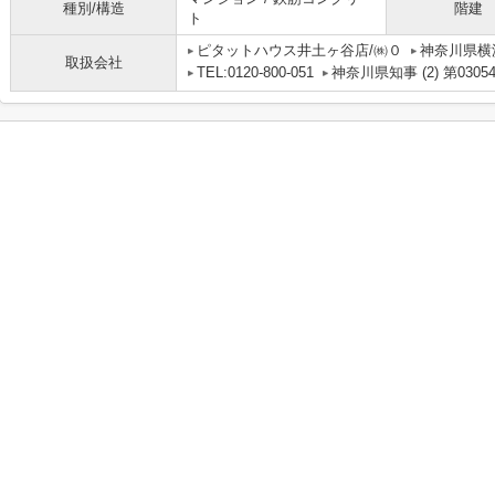
種別/構造
階建
ト
ピタットハウス井土ヶ谷店/㈱０
神奈川県横
取扱会社
TEL:0120-800-051
神奈川県知事 (2) 第0305