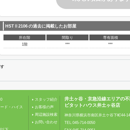
HSTⅡ2106
の過去に掲載したお部屋
所在階
間取り
専有面積
1階
***
***
探す
井土ヶ谷・京急沿線エリアの不
0
スタッフ紹介
ピタットハウス井土ヶ谷店
レード・ハイス
お客様の声
周辺施設検索
神奈川県横浜市南区井土ケ谷下町44-1
り
お問い合わせ
TEL:045-714-0050
円以下