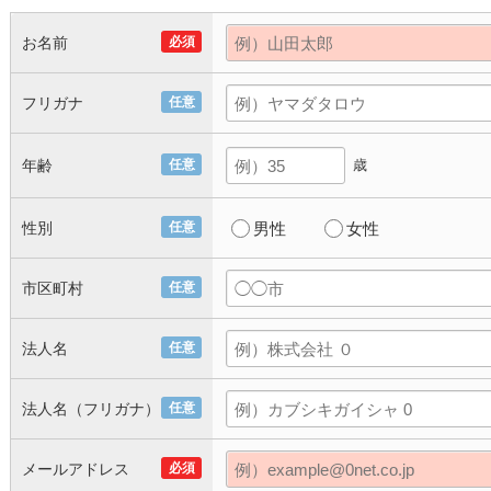
お名前
必須
フリガナ
任意
年齢
任意
歳
性別
任意
男性
女性
市区町村
任意
法人名
任意
法人名（フリガナ）
任意
メールアドレス
必須