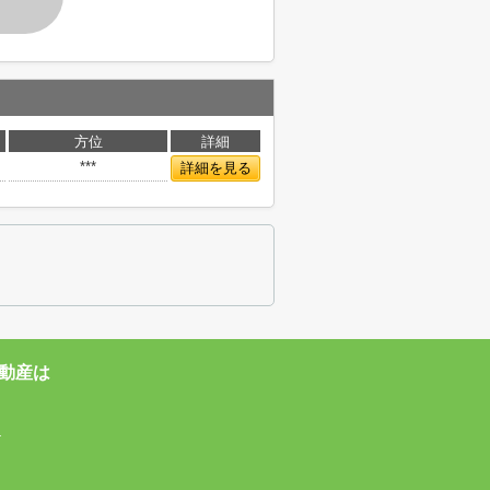
方位
詳細
***
詳細を見る
動産は
4