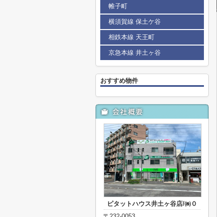
帷子町
横須賀線 保土ケ谷
相鉄本線 天王町
京急本線 井土ヶ谷
おすすめ物件
ピタットハウス井土ヶ谷店/㈱０
〒232-0053