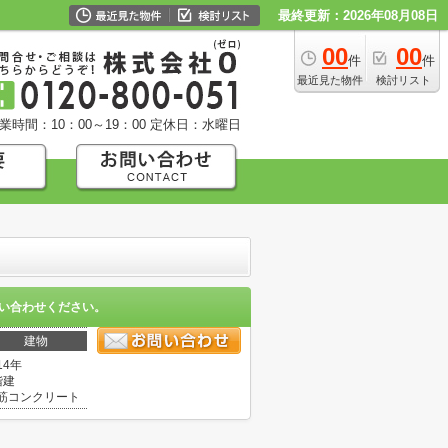
最終更新：2026年08月08日
00
00
件
件
最近見た物件
検討リスト
業時間：10：00～19：00
定休日：水曜日
い合わせください。
建物
14年
階建
筋コンクリート