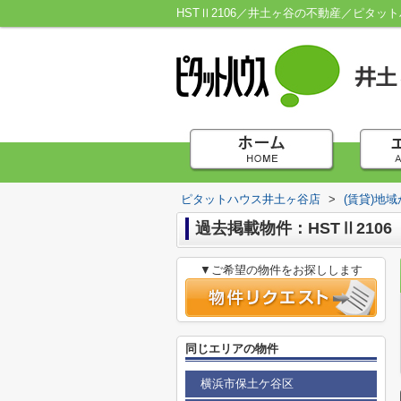
HSTⅡ2106／井土ヶ谷の不動産／ピタッ
ピタットハウス井土ヶ谷店
>
(賃貸)地
過去掲載物件：HSTⅡ2106
▼ご希望の物件をお探しします
同じエリアの物件
横浜市保土ケ谷区