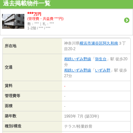
過去掲載物件一覧
***
万円
(管理費・共益費 ***円)
敷：***｜礼：***
1-2階 / *** / ***
神奈川県
横浜市瀬谷区
阿久和南
３丁
所在地
目20-2
相鉄いずみ野線
「
弥生台
」駅 徒歩20
分
交通
相鉄いずみ野線
「
いずみ野
」駅 徒歩
27分
賃料
-
管理費等
-
面積
-
築年数
1993年 7月 (築33年)
種別/構造
テラス/軽量鉄骨