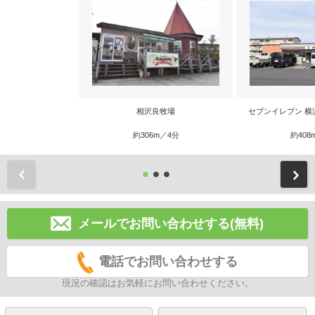
相沢良牧場
セブンイレブン 横
約306m／4分
約408
前
メールでお問い合わせする(無料)
電話でお問い合わせする
現況の確認はお気軽にお問い合わせください。