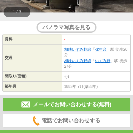
1 / 3
パノラマ写真を見る
賃料
-
相鉄いずみ野線
「
弥生台
」駅 徒歩20
分
交通
相鉄いずみ野線
「
いずみ野
」駅 徒歩
27分
間取り(面積)
-(-)
築年月
1993年 7月(築33年)
メールでお問い合わせする(無料)
電話でお問い合わせする