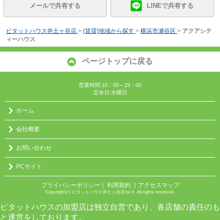
メールで共有する
LINEで共有する
ピタットハウス井土ヶ谷店
>
(賃貸)地域から探す
>
横浜市瀬谷区
>
アクアシテ
ィーハウス
ページトップに戻る
営業時間:10：00～19：00
定休日:水曜日
ホーム
会社概要
お問い合わせ
PCサイト
プライバシーポリシー
利用規約
｜アクセスマップ
｜
Copyright(c) ピタットハウス井土ヶ谷店/㈱０ All rights reserved.
ピタットハウスの加盟店は独立自営であり、各店舗の責任のも
と運営をしております。