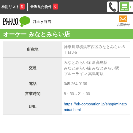
0
0
検討リスト
最近見た物件
お問合せ
オーケー みなとみらい店
神奈川県横浜市西区みなとみらい６
所在地
丁目3-6
みなとみらい線 新高島駅
交通
みなとみらい線 みなとみらい駅
ブルーライン 高島町駅
電話
045-264-9136
営業時間
8：30～21：00
https://ok-corporation.jp/shop/minato
URL
mirai.html