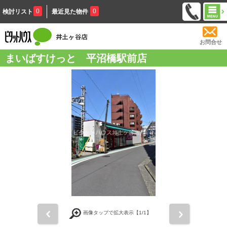
0
0
検討リスト
最近見た物件
お問合せ
まいばすけっと 平沼橋駅前店
前
次
画像タップで拡大表示【
1
/1】