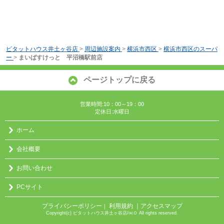
ピタットハウス井土ヶ谷店
>
周辺施設案内
>
横浜市西区
>
横浜市西区のスーパ
ー
>
まいばすけっと 平沼橋駅前店
ページトップに戻る
営業時間:10：00～19：00
定休日:水曜日
ホーム
会社概要
お問い合わせ
PCサイト
プライバシーポリシー
利用規約
｜アクセスマップ
｜
Copyright(c) ピタットハウス井土ヶ谷店/㈱０ All rights reserved.