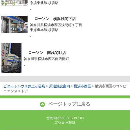
京浜東北線 横浜駅
-
ローソン 横浜浅間下店
神奈川県横浜市西区浅間町１丁目
東海道本線 横浜駅
-
ローソン 南浅間町店
神奈川県横浜市西区南浅間町
-
ピタットハウス井土ヶ谷店
>
周辺施設案内
>
横浜市西区
>
横浜市西区のコンビ
ニエンスストア
ページトップに戻る
営業時間:10：00～19：00
定休日:水曜日