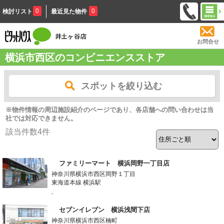
0
0
検討リスト
最近見た物件
お問合せ
横浜市西区のコンビニエンスストア
スポットを絞り込む
※物件情報の周辺施設紹介のページであり、各店舗への問い合わせは当
社では対応できません。
該当件数
4
件
ファミリーマート 横浜岡野一丁目店
神奈川県横浜市西区岡野１丁目
東海道本線 横浜駅
-
セブンイレブン 横浜浅間下店
神奈川県横浜市西区楠町