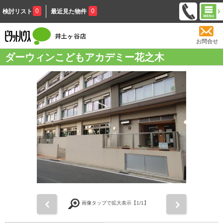
0
0
検討リスト
最近見た物件
お問合せ
ダーウィンこどもアカデミー花之木
前
次
画像タップで拡大表示【
1
/1】