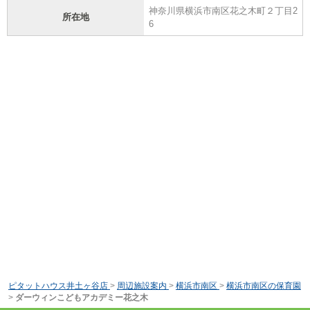
神奈川県横浜市南区花之木町２丁目2
所在地
6
ピタットハウス井土ヶ谷店
>
周辺施設案内
>
横浜市南区
>
横浜市南区の保育園
>
ダーウィンこどもアカデミー花之木