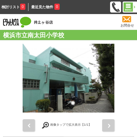
0
0
検討リスト
最近見た物件
お問合せ
横浜市立南太田小学校
前
次
画像タップで拡大表示【
1
/1】