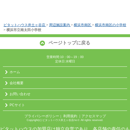
ピタットハウス井土ヶ谷店
>
周辺施設案内
>
横浜市南区
>
横浜市南区の小学校
>
横浜市立南太田小学校
ページトップに戻る
営業時間:10：00～19：00
定休日:水曜日
ホーム
会社概要
お問い合わせ
PCサイト
プライバシーポリシー
利用規約
｜アクセスマップ
｜
Copyright(c) ピタットハウス井土ヶ谷店/㈱０ All rights reserved.
ピタットハウスの加盟店は独立自営であり、各店舗の責任のも