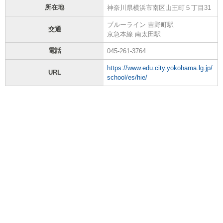
所在地
神奈川県横浜市南区山王町５丁目31
ブルーライン 吉野町駅
交通
京急本線 南太田駅
電話
045-261-3764
https://www.edu.city.yokohama.lg.jp/
URL
school/es/hie/