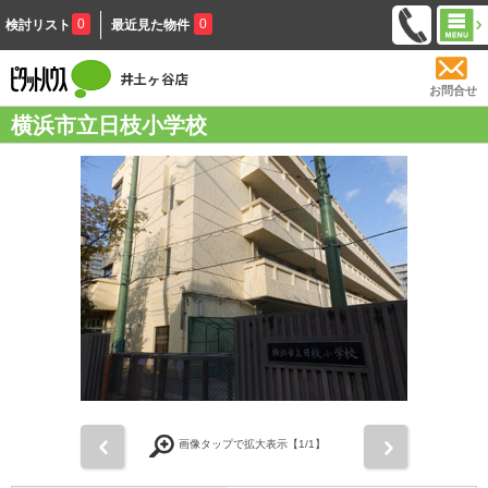
0
0
検討リスト
最近見た物件
お問合せ
横浜市立日枝小学校
前
次
画像タップで拡大表示【
1
/1】