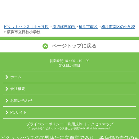
ピタットハウス井土ヶ谷店
>
周辺施設案内
>
横浜市南区
>
横浜市南区の小学校
>
横浜市立日枝小学校
ページトップに戻る
営業時間:10：00～19：00
定休日:水曜日
ホーム
会社概要
お問い合わせ
PCサイト
プライバシーポリシー
利用規約
｜アクセスマップ
｜
Copyright(c) ピタットハウス井土ヶ谷店/㈱０ All rights reserved.
ピタットハウスの加盟店は独立自営であり、各店舗の責任のも