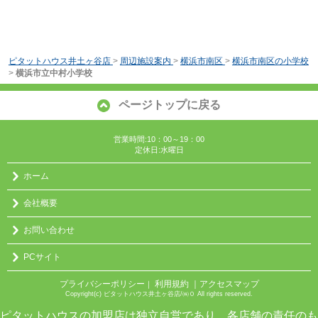
ピタットハウス井土ヶ谷店
>
周辺施設案内
>
横浜市南区
>
横浜市南区の小学校
>
横浜市立中村小学校
ページトップに戻る
営業時間:10：00～19：00
定休日:水曜日
ホーム
会社概要
お問い合わせ
PCサイト
プライバシーポリシー
利用規約
｜アクセスマップ
｜
Copyright(c) ピタットハウス井土ヶ谷店/㈱０ All rights reserved.
ピタットハウスの加盟店は独立自営であり、各店舗の責任のも