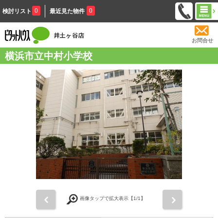
0
0
検討リスト
最近見た物件
お問合せ
横浜市立中村小学校
前
次
画像タップで拡大表示【
1
/1】