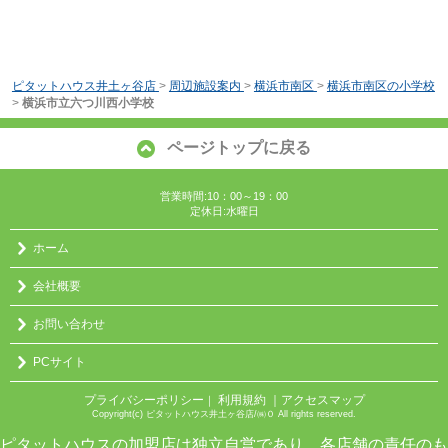
ピタットハウス井土ヶ谷店
>
周辺施設案内
>
横浜市南区
>
横浜市南区の小学校
>
横浜市立六つ川西小学校
ページトップに戻る
営業時間:10：00～19：00
定休日:水曜日
ホーム
会社概要
お問い合わせ
PCサイト
プライバシーポリシー
利用規約
｜アクセスマップ
｜
Copyright(c) ピタットハウス井土ヶ谷店/㈱０ All rights reserved.
ピタットハウスの加盟店は独立自営であり、各店舗の責任のも