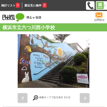
0
0
検討リスト
最近見た物件
お問合せ
横浜市立六つ川西小学校
前
次
画像タップで拡大表示【
1
/1】