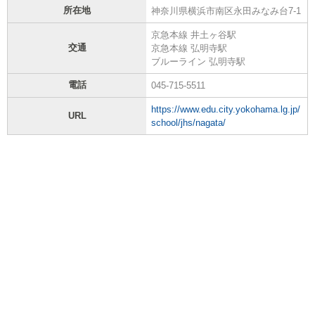
所在地
神奈川県横浜市南区永田みなみ台7-1
京急本線 井土ヶ谷駅
交通
京急本線 弘明寺駅
ブルーライン 弘明寺駅
電話
045-715-5511
https://www.edu.city.yokohama.lg.jp/
URL
school/jhs/nagata/