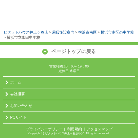
ピタットハウス井土ヶ谷店
>
周辺施設案内
>
横浜市南区
>
横浜市南区の中学校
>
横浜市立永田中学校
ページトップに戻る
営業時間:10：00～19：00
定休日:水曜日
ホーム
会社概要
お問い合わせ
PCサイト
プライバシーポリシー
利用規約
｜アクセスマップ
｜
Copyright(c) ピタットハウス井土ヶ谷店/㈱０ All rights reserved.