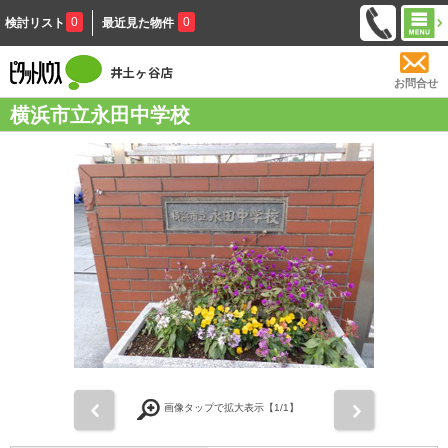
0
0
検討リスト
最近見た物件
お問合せ
横浜市立永田中学校
前
次
画像タップで拡大表示【
1
/1】