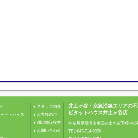
井土ヶ谷・京急沿線エリアの不
0
スタッフ紹介
ピタットハウス井土ヶ谷店
レード・ハイス
お客様の声
周辺施設検索
神奈川県横浜市南区井土ケ谷下町44-1
り
お問い合わせ
TEL:045-714-0050