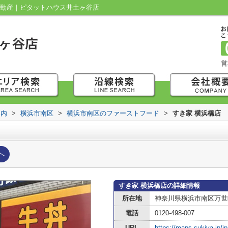
不動産｜ピタットハウス井土ヶ谷店
営
案内
>
横浜市南区
>
横浜市南区のファーストフード
>
すき家 横浜橋店
へ
すき家 横浜橋店の詳細情報
所在地
神奈川県横浜市南区万世町
電話
0120-498-007
URL
https://maps.sukiya.jp/jp