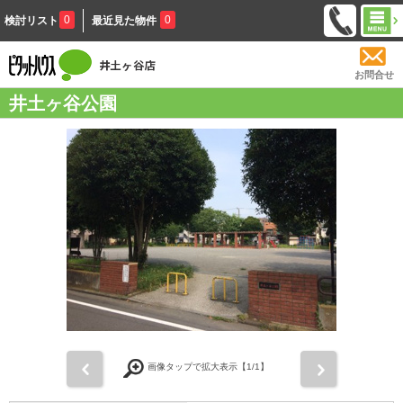
0
0
検討リスト
最近見た物件
お問合せ
井土ヶ谷公園
前
次
画像タップで拡大表示【
1
/1】