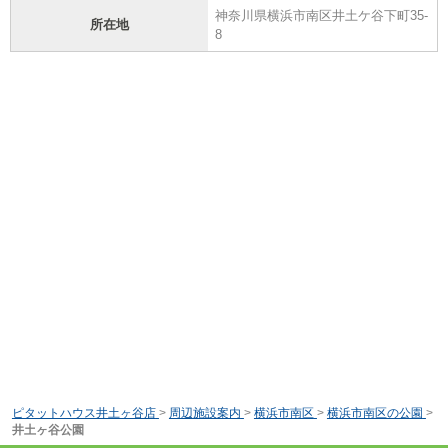
神奈川県横浜市南区井土ケ谷下町35-
所在地
8
ピタットハウス井土ヶ谷店
>
周辺施設案内
>
横浜市南区
>
横浜市南区の公園
>
井土ヶ谷公園