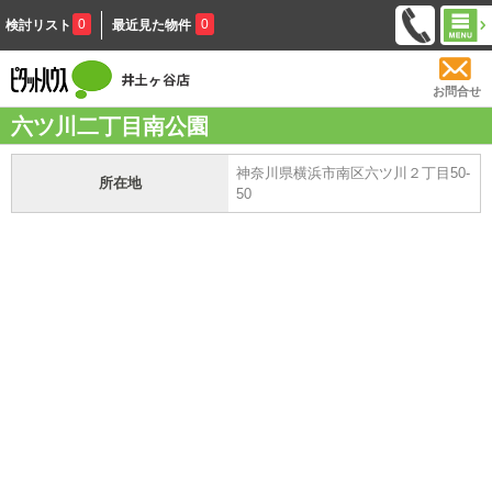
0
0
検討リスト
最近見た物件
お問合せ
六ツ川二丁目南公園
神奈川県横浜市南区六ツ川２丁目50-
所在地
50