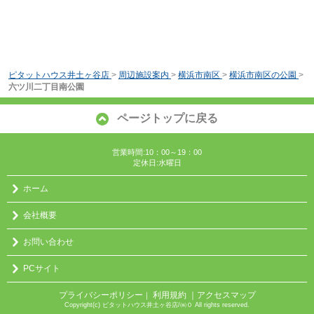
ピタットハウス井土ヶ谷店
>
周辺施設案内
>
横浜市南区
>
横浜市南区の公園
>
六ツ川二丁目南公園
ページトップに戻る
営業時間:10：00～19：00
定休日:水曜日
ホーム
会社概要
お問い合わせ
PCサイト
プライバシーポリシー
利用規約
｜アクセスマップ
｜
Copyright(c) ピタットハウス井土ヶ谷店/㈱０ All rights reserved.