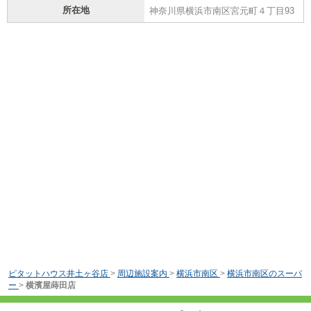
所在地
神奈川県横浜市南区宮元町４丁目93
ピタットハウス井土ヶ谷店
>
周辺施設案内
>
横浜市南区
>
横浜市南区のスーパ
ー
>
横濱屋蒔田店