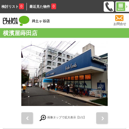
0
0
検討リスト
最近見た物件
お問合せ
横濱屋蒔田店
前
次
画像タップで拡大表示【
1
/1】