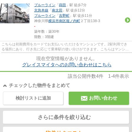
ブルーライン
「
蒔田
」駅 徒歩7分
京急本線
「
南太田
」駅 徒歩12分
ブルーライン
「
吉野町
」駅 徒歩11分
神奈川県
横浜市南区
堀ノ内町
２丁目138-3
-
築年数：築30年
階数：3階建
こちらは初期費用をカードでお支払いいただけるマンションです。2駅利用でき
る場所にあり、行き先に応じて乗車駅の使い分けができます。こちらはマンショ
ンタイプになります。幅広い層...
現在空室情報がありません。
グレイスマイタへのお問い合わせはこちら
該当公開件数
4
件
1-4
件表示
チェックした物件をまとめて
検討リストに追加
お問い合わせ
さらに条件を絞り込む