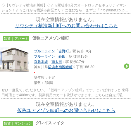
◇【リヴシティ横濱新川町】◇☆☆駅徒歩3分のオートロックセキュリティマン
ション！☆☆これから横浜市南区エリアに住むなら、まずは「info@0net.co.jp」
又は「0120-800-051」から不動産会...
現在空室情報がありません。
リヴシティ横濱新川町へのお問い合わせはこちら
仮称ユアメゾン睦町
賃貸｜アパート
ブルーライン
「
吉野町
」駅 徒歩10分
ブルーライン
「
蒔田
」駅 徒歩13分
京急本線
「
南太田
」駅 徒歩17分
神奈川県
横浜市南区
睦町
２丁目186‐30
-
築年数：予定
階数：2階建
ぜひ一度見ていただきたい、「仮称ユアメゾン睦町」です。まいばすけっと 東蒔
田町店まで406mです。初期費用のカード決済ができます。こちらは自走式駐車
場付きの物件です。賃貸物件の...
現在空室情報がありません。
仮称ユアメゾン睦町へのお問い合わせはこちら
グレイスマイタ
賃貸｜マンション