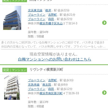
京浜東北線
「
根岸
」駅 徒歩22分
ブルーライン
「
吉野町
」駅 徒歩21分
ブルーライン
「
蒔田
」駅 徒歩22分
神奈川県
横浜市磯子区
丸山
２丁目14-3
-
築年数：築54年
階数：5階建
多くの方からご好評頂いている白梅マンションのご紹介です。バス停まで徒歩3
分以内の立地となっていて、バスが利用しやすいです。プライバシーをしっかり
守れる、安心安全なマンション...
現在空室情報がありません。
白梅マンションへのお問い合わせはこちら
リヴシティ横濱新川町
賃貸｜マンション
ブルーライン
「
吉野町
」駅 徒歩3分
京急本線
「
南太田
」駅 徒歩8分
ブルーライン
「
蒔田
」駅 徒歩12分
神奈川県
横浜市南区
新川町
４丁目26-33
-
築年数：築13年
階数：8階建