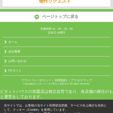
物件リクエスト
ページトップに戻る
営業時間:10：00～19：00
定休日:水曜日
ホーム
会社概要
お問い合わせ
PCサイト
プライバシーポリシー
利用規約
｜アクセスマップ
｜
Copyright(c) ピタットハウス井土ヶ谷店/㈱０ All rights reserved.
ピタットハウスの加盟店は独立自営であり、各店舗の責任のも
と運営をしております。
当サイトでは、お客様の当サイト利用状況把握、サービス向上検討を目的と
して、クッキー（Cookie）を使用しています。