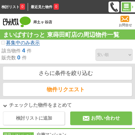
0
0
検討リスト
最近見た物件
お問合せ
まいばすけっと 東蒔田町店の周辺物件一覧
募集中のみ表示
4
該当物件
件
0
販売数
件
さらに条件を絞り込む
物件リクエスト
チェックした物件をまとめて
検討リストに追加
お問い合わせ
白梅マンション
賃貸｜マンション