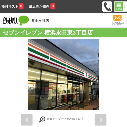
0
0
検討リスト
最近見た物件
お問合せ
セブンイレブン 横浜永田東3丁目店
前
次
画像タップで拡大表示【
1
/1】