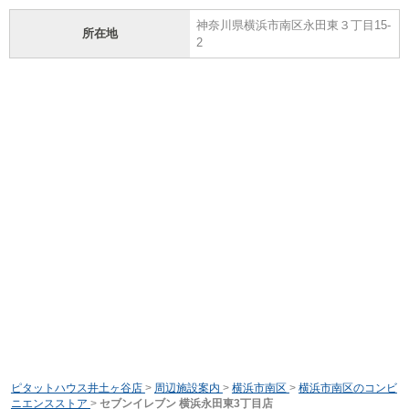
神奈川県横浜市南区永田東３丁目15-
所在地
2
ピタットハウス井土ヶ谷店
>
周辺施設案内
>
横浜市南区
>
横浜市南区のコンビ
ニエンスストア
>
セブンイレブン 横浜永田東3丁目店