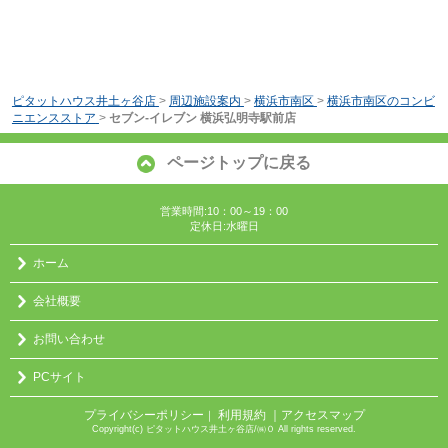
ピタットハウス井土ヶ谷店
>
周辺施設案内
>
横浜市南区
>
横浜市南区のコンビ
ニエンスストア
>
セブン-イレブン 横浜弘明寺駅前店
ページトップに戻る
営業時間:10：00～19：00
定休日:水曜日
ホーム
会社概要
お問い合わせ
PCサイト
プライバシーポリシー
利用規約
｜アクセスマップ
｜
Copyright(c) ピタットハウス井土ヶ谷店/㈱０ All rights reserved.