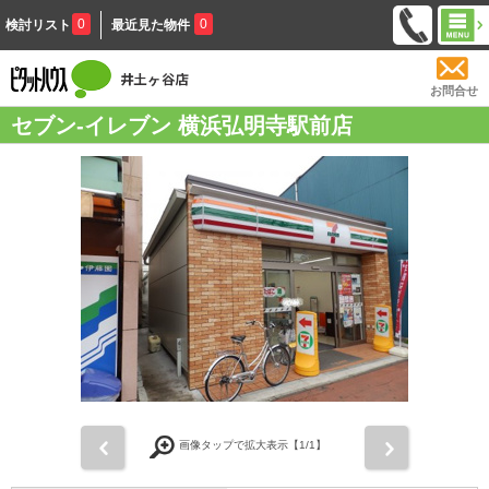
0
0
検討リスト
最近見た物件
お問合せ
セブン-イレブン 横浜弘明寺駅前店
前
次
画像タップで拡大表示【
1
/1】