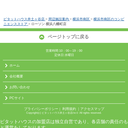
ピタットハウス井土ヶ谷店
>
周辺施設案内
>
横浜市南区
>
横浜市南区のコンビ
ニエンスストア
>
ローソン 横浜八幡町店
ページトップに戻る
営業時間:10：00～19：00
定休日:水曜日
ホーム
会社概要
お問い合わせ
PCサイト
プライバシーポリシー
利用規約
｜アクセスマップ
｜
Copyright(c) ピタットハウス井土ヶ谷店/㈱０ All rights reserved.
ピタットハウスの加盟店は独立自営であり、各店舗の責任のも
と運営をしております。