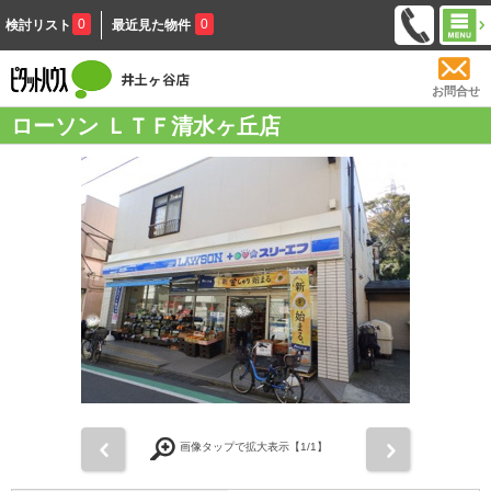
0
0
検討リスト
最近見た物件
お問合せ
ローソン ＬＴＦ清水ヶ丘店
前
次
画像タップで拡大表示【
1
/1】