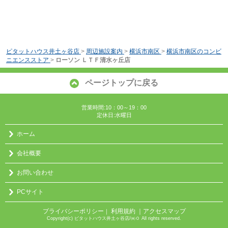
ピタットハウス井土ヶ谷店
>
周辺施設案内
>
横浜市南区
>
横浜市南区のコンビ
ニエンスストア
>
ローソン ＬＴＦ清水ヶ丘店
ページトップに戻る
営業時間:10：00～19：00
定休日:水曜日
ホーム
会社概要
お問い合わせ
PCサイト
プライバシーポリシー
利用規約
｜アクセスマップ
｜
Copyright(c) ピタットハウス井土ヶ谷店/㈱０ All rights reserved.