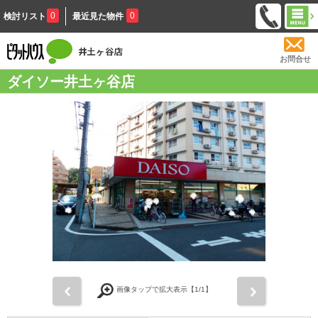
0
0
検討リスト
最近見た物件
お問合せ
ダイソー井土ヶ谷店
前
次
画像タップで拡大表示【
1
/1】