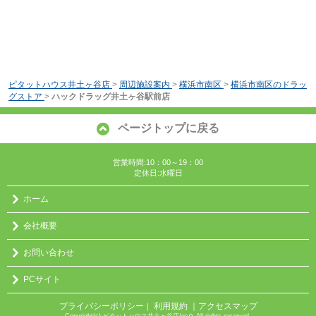
ピタットハウス井土ヶ谷店
>
周辺施設案内
>
横浜市南区
>
横浜市南区のドラッ
グストア
>
ハックドラッグ井土ヶ谷駅前店
ページトップに戻る
営業時間:10：00～19：00
定休日:水曜日
ホーム
会社概要
お問い合わせ
PCサイト
プライバシーポリシー
利用規約
｜アクセスマップ
｜
Copyright(c) ピタットハウス井土ヶ谷店/㈱０ All rights reserved.