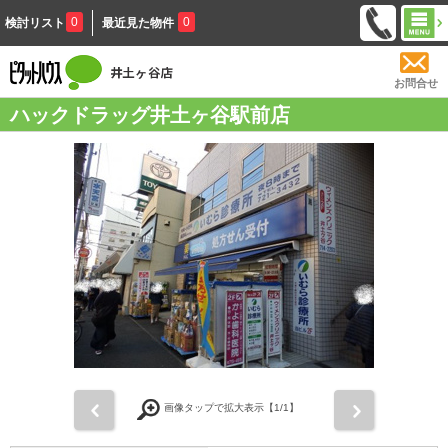
0
0
検討リスト
最近見た物件
お問合せ
ハックドラッグ井土ヶ谷駅前店
前
次
画像タップで拡大表示【
1
/1】