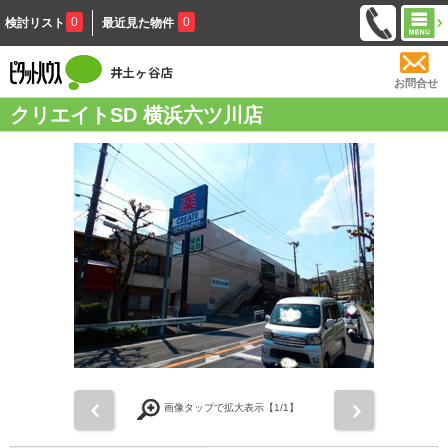
0
0
検討リスト
最近見た物件
お問合せ
クリエイトSD 横浜六ツ川店
前
次
画像タップで拡大表示【
1
/1】