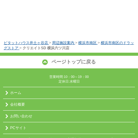
ピタットハウス井土ヶ谷店
>
周辺施設案内
>
横浜市南区
>
横浜市南区のドラッ
グストア
>
クリエイトSD 横浜六ツ川店
ページトップに戻る
営業時間:10：00～19：00
定休日:水曜日
ホーム
会社概要
お問い合わせ
PCサイト