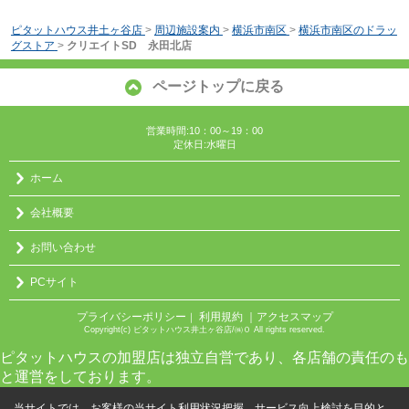
ピタットハウス井土ヶ谷店
>
周辺施設案内
>
横浜市南区
>
横浜市南区のドラッ
グストア
>
クリエイトSD 永田北店
ページトップに戻る
営業時間:10：00～19：00
定休日:水曜日
ホーム
会社概要
お問い合わせ
PCサイト
プライバシーポリシー
利用規約
｜アクセスマップ
｜
Copyright(c) ピタットハウス井土ヶ谷店/㈱０ All rights reserved.
ピタットハウスの加盟店は独立自営であり、各店舗の責任のも
と運営をしております。
当サイトでは、お客様の当サイト利用状況把握、サービス向上検討を目的と