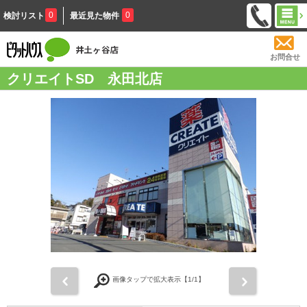
0
0
検討リスト
最近見た物件
お問合せ
クリエイトSD 永田北店
前
次
画像タップで拡大表示【
1
/1】