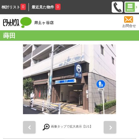
0
0
検討リスト
最近見た物件
お問合せ
蒔田
前
次
画像タップで拡大表示【
1
/1】