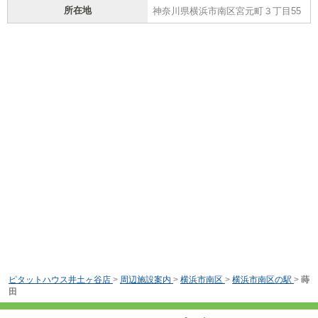
所在地
神奈川県横浜市南区宮元町３丁目55
ピタットハウス井土ヶ谷店
>
周辺施設案内
>
横浜市南区
>
横浜市南区の駅
>
蒔
田