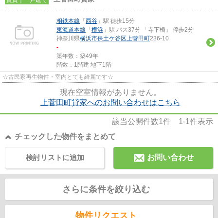
相鉄本線
「
西谷
」駅 徒歩15分
東海道本線
「
横浜
」駅 バス37分 「寺下橋」 停歩2分
神奈川県
横浜市保土ケ谷区
上菅田町
236-10
-
築年数：築49年
階数：1階建 地下1階
☆古民家再生物件・室内とても綺麗です☆
現在空室情報がありません。
上菅田町貸家へのお問い合わせはこちら
該当公開件数
1
件
1-1
件表示
チェックした物件をまとめて
検討リストに追加
お問い合わせ
さらに条件を絞り込む
物件リクエスト