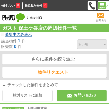
0
0
検討リスト
最近見た物件
お問合せ
ガスト 保土ケ谷店の周辺物件一覧
募集中のみ表示
1
該当物件
件
0
販売数
件
さらに条件を絞り込む
物件リクエスト
チェックした物件をまとめて
検討リストに追加
お問い合わせ
上菅田町貸家
賃貸｜一戸建て