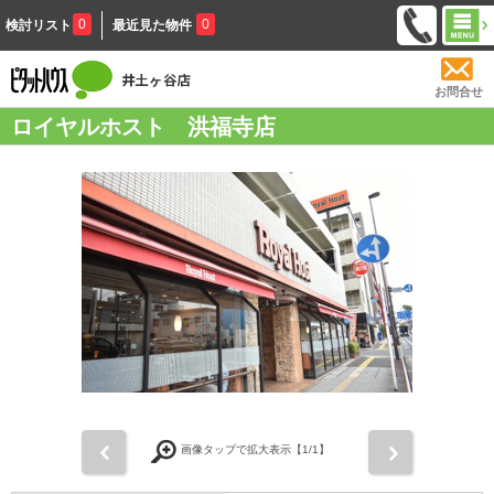
0
0
検討リスト
最近見た物件
お問合せ
ロイヤルホスト 洪福寺店
前
次
画像タップで拡大表示【
1
/1】