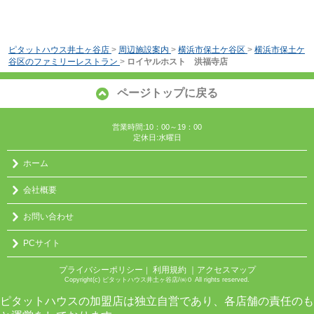
ピタットハウス井土ヶ谷店
>
周辺施設案内
>
横浜市保土ケ谷区
>
横浜市保土ケ
谷区のファミリーレストラン
>
ロイヤルホスト 洪福寺店
ページトップに戻る
営業時間:10：00～19：00
定休日:水曜日
ホーム
会社概要
お問い合わせ
PCサイト
プライバシーポリシー
利用規約
｜アクセスマップ
｜
Copyright(c) ピタットハウス井土ヶ谷店/㈱０ All rights reserved.
ピタットハウスの加盟店は独立自営であり、各店舗の責任のも