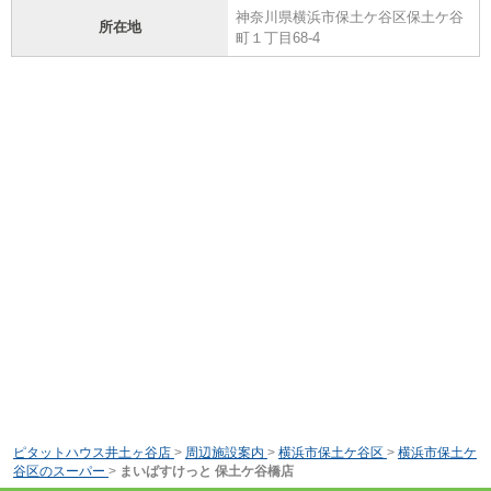
神奈川県横浜市保土ケ谷区保土ケ谷
所在地
町１丁目68-4
ピタットハウス井土ヶ谷店
>
周辺施設案内
>
横浜市保土ケ谷区
>
横浜市保土ケ
谷区のスーパー
>
まいばすけっと 保土ケ谷橋店