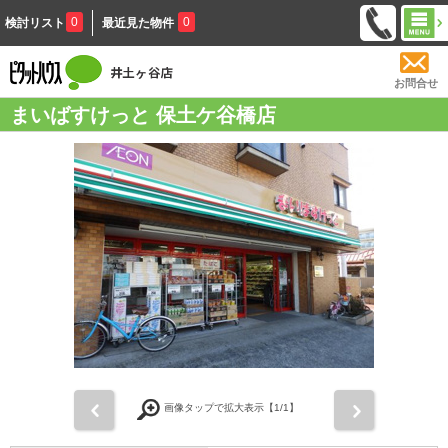
0
0
検討リスト
最近見た物件
お問合せ
まいばすけっと 保土ケ谷橋店
前
次
画像タップで拡大表示【
1
/1】