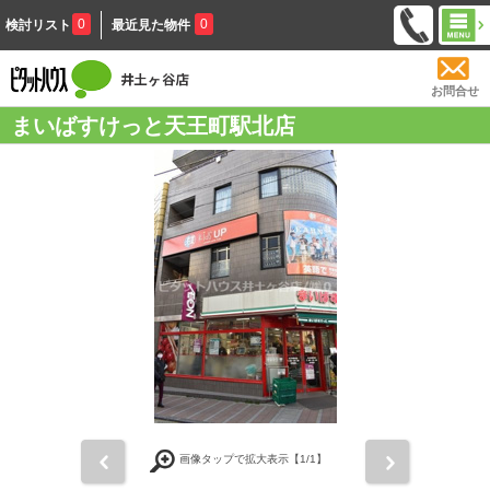
0
0
検討リスト
最近見た物件
お問合せ
まいばすけっと天王町駅北店
前
次
画像タップで拡大表示【
1
/1】