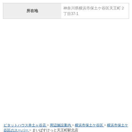
神奈川県横浜市保土ケ谷区天王町２
所在地
丁目37-1
ピタットハウス井土ヶ谷店
>
周辺施設案内
>
横浜市保土ケ谷区
>
横浜市保土ケ
谷区のスーパー
>
まいばすけっと天王町駅北店