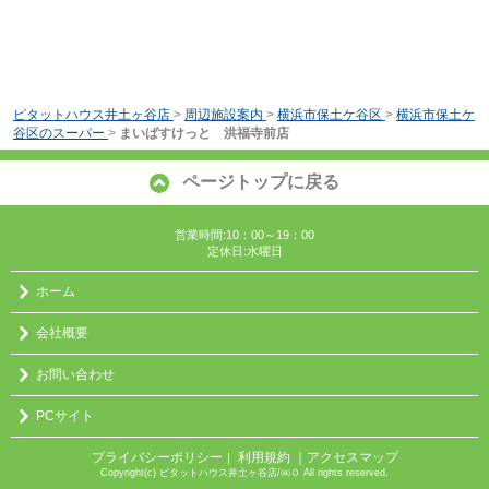
ピタットハウス井土ヶ谷店
>
周辺施設案内
>
横浜市保土ケ谷区
>
横浜市保土ケ
谷区のスーパー
>
まいばすけっと 洪福寺前店
ページトップに戻る
営業時間:10：00～19：00
定休日:水曜日
ホーム
会社概要
お問い合わせ
PCサイト
プライバシーポリシー
利用規約
｜アクセスマップ
｜
Copyright(c) ピタットハウス井土ヶ谷店/㈱０ All rights reserved.