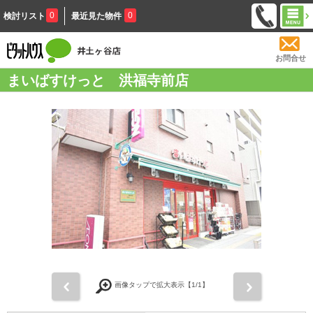
0
0
検討リスト
最近見た物件
お問合せ
まいばすけっと 洪福寺前店
前
次
画像タップで拡大表示【
1
/1】