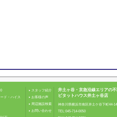
井土ヶ谷・京急沿線エリアの不
0
スタッフ紹介
ピタットハウス井土ヶ谷店
レード・ハイス
お客様の声
周辺施設検索
神奈川県横浜市南区井土ケ谷下町44-1
り
お問い合わせ
TEL:045-714-0050