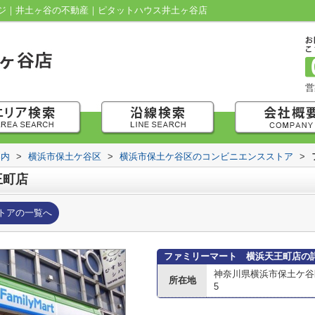
ジ｜井土ヶ谷の不動産｜ピタットハウス井土ヶ谷店
営
案内
>
横浜市保土ケ谷区
>
横浜市保土ケ谷区のコンビニエンスストア
>
王町店
トアの一覧へ
ファミリーマート 横浜天王町店の
神奈川県横浜市保土ケ谷
所在地
5