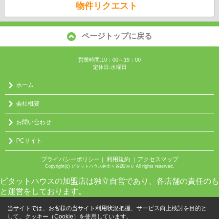
物件リクエスト
ページトップに戻る
営業時間:10：00～19：00
定休日:水曜日
ホーム
会社概要
お問い合わせ
PCサイト
プライバシーポリシー
利用規約
｜アクセスマップ
｜
Copyright(c) ピタットハウス井土ヶ谷店/㈱０ All rights reserved.
ピタットハウスの加盟店は独立自営であり、各店舗の責任のも
と運営をしております。
当サイトでは、お客様の当サイト利用状況把握、サービス向上検討を目的と
して、クッキー（Cookie）を使用しています。