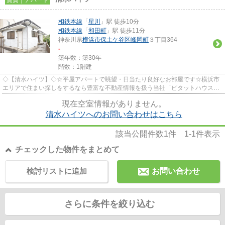
相鉄本線
「
星川
」駅 徒歩10分
相鉄本線
「
和田町
」駅 徒歩11分
神奈川県
横浜市保土ケ谷区
峰岡町
３丁目364
-
築年数：築30年
階数：1階建
◇【清水ハイツ】◇☆平屋アパートで眺望・日当たり良好なお部屋です☆横浜市
エリアで住まい探しをするなら豊富な不動産情報を扱う当社「ピタットハウス井
土ヶ谷店」にお任せください！お...
現在空室情報がありません。
清水ハイツへのお問い合わせはこちら
該当公開件数
1
件
1-1
件表示
チェックした物件をまとめて
検討リストに追加
お問い合わせ
さらに条件を絞り込む