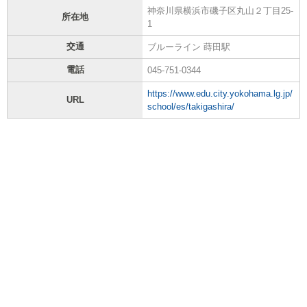
神奈川県横浜市磯子区丸山２丁目25-
所在地
1
交通
ブルーライン 蒔田駅
電話
045-751-0344
https://www.edu.city.yokohama.lg.jp/
URL
school/es/takigashira/