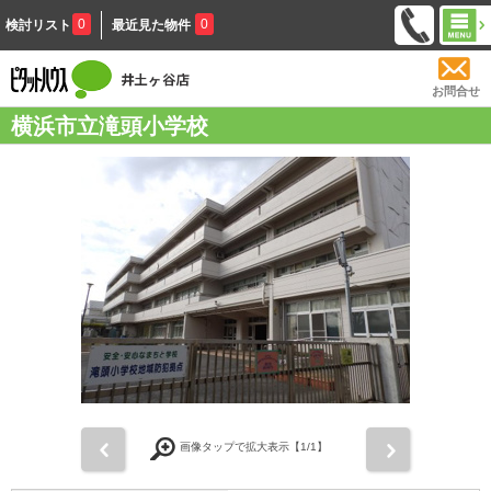
0
0
検討リスト
最近見た物件
お問合せ
横浜市立滝頭小学校
前
次
画像タップで拡大表示【
1
/1】