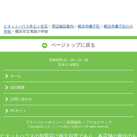
ピタットハウス井土ヶ谷店
>
周辺施設案内
>
横浜市磯子区
>
横浜市磯子区の小
学校
>
横浜市立滝頭小学校
ページトップに戻る
営業時間:10：00～19：00
定休日:水曜日
ホーム
会社概要
お問い合わせ
PCサイト
プライバシーポリシー
利用規約
｜アクセスマップ
｜
Copyright(c) ピタットハウス井土ヶ谷店/㈱０ All rights reserved.
ピタットハウスの加盟店は独立自営であり、各店舗の責任のも