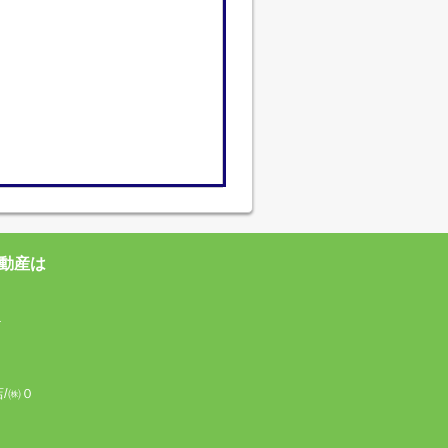
動産は
4
店/㈱０