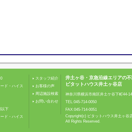
井土ヶ谷・京急沿線エリアの不
0
スタッフ紹介
ピタットハウス井土ヶ谷店
レード・ハイス
お客様の声
周辺施設検索
神奈川県横浜市南区井土ケ谷下町44-1
り
お問い合わせ
TEL:045-714-0050
円以下
FAX:045-714-0051
Copyright(c) ピタットハウス井土ヶ谷
レード・ハイス
All Rights Reserved.