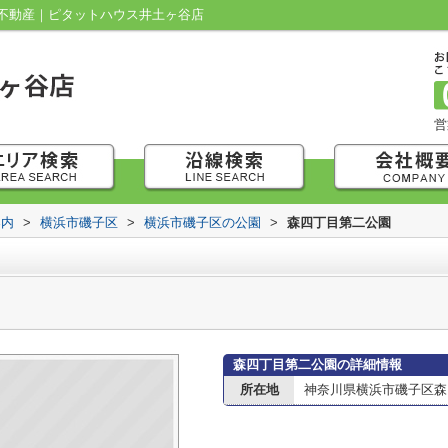
不動産｜ピタットハウス井土ヶ谷店
営
案内
>
横浜市磯子区
>
横浜市磯子区の公園
>
森四丁目第二公園
森四丁目第二公園の詳細情報
所在地
神奈川県横浜市磯子区森４