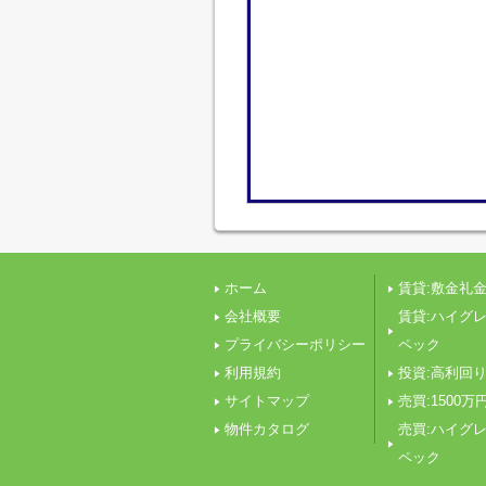
ホーム
賃貸:敷金礼金
会社概要
賃貸:ハイグ
プライバシーポリシー
ペック
利用規約
投資:高利回
サイトマップ
売買:1500万
物件カタログ
売買:ハイグ
ペック