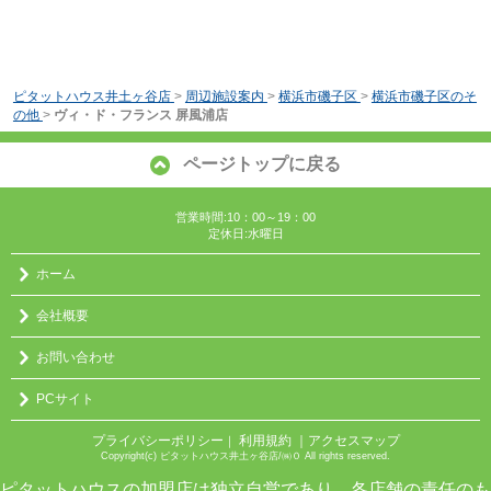
ピタットハウス井土ヶ谷店
>
周辺施設案内
>
横浜市磯子区
>
横浜市磯子区のそ
の他
>
ヴィ・ド・フランス 屏風浦店
ページトップに戻る
営業時間:10：00～19：00
定休日:水曜日
ホーム
会社概要
お問い合わせ
PCサイト
プライバシーポリシー
利用規約
｜アクセスマップ
｜
Copyright(c) ピタットハウス井土ヶ谷店/㈱０ All rights reserved.
ピタットハウスの加盟店は独立自営であり、各店舗の責任のも